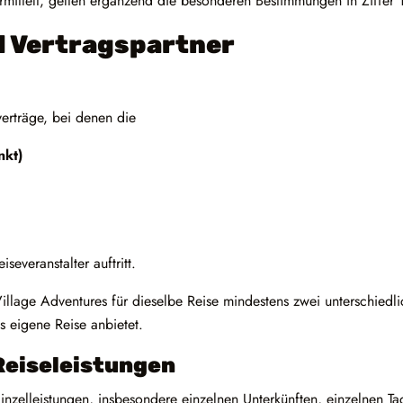
ermittelt, gelten ergänzend die besonderen Bestimmungen in Ziffer
d Vertragspartner
erträge, bei denen die
nkt)
everanstalter auftritt.
Village Adventures für dieselbe Reise mindestens zwei unterschiedl
 eigene Reise anbietet.
 Reiseleistungen
Einzelleistungen, insbesondere einzelnen Unterkünften, einzelnen Ta