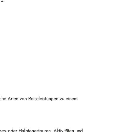
 15.
iche Arten von Reiseleistungen zu einem
ges- oder Halbtagestouren, Aktivitäten und