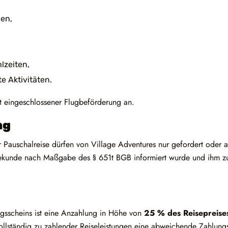
en,
lzeiten,
te Aktivitäten.
it eingeschlossener Flugbeförderung an.
ng
r Pauschalreise dürfen von Village Adventures nur gefordert ode
sekunde nach Maßgabe des § 651t BGB informiert wurde und ihm z
gsscheins ist eine Anzahlung in Höhe von
25 % des Reisepreise
ollständig zu zahlender Reiseleistungen eine abweichende Zahlung