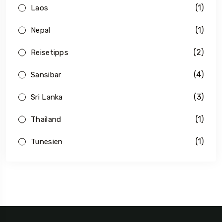
(1)
Laos
(1)
Nepal
(2)
Reisetipps
(4)
Sansibar
(3)
Sri Lanka
(1)
Thailand
(1)
Tunesien