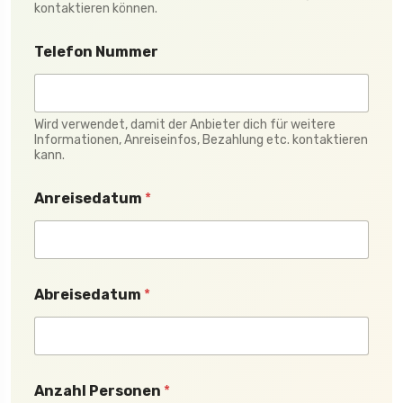
kontaktieren können.
Telefon Nummer
Wird verwendet, damit der Anbieter dich für weitere
Informationen, Anreiseinfos, Bezahlung etc. kontaktieren
kann.
T
Anreisedatum
*
e
l
e
f
o
n
Abreisedatum
*
N
a
c
h
r
i
Anzahl Personen
*