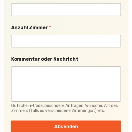
c
h
t
N
a
Anzahl Zimmer
*
m
e
Kommentar oder Nachricht
Gutschein-Code, besondere Anfragen, Wünsche, Art des
Zimmers (falls es verschiedene Zimmer gibt) etc.
Absenden