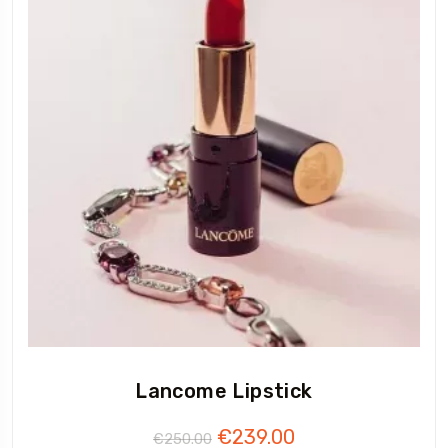
Lancome Lipstick
€
239.00
€
250.00