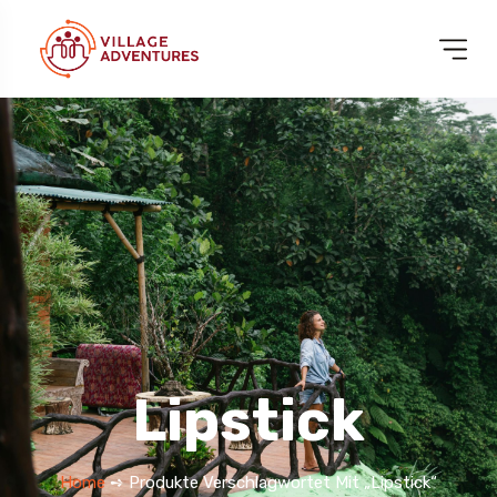
Lipstick
Home
➺ Produkte Verschlagwortet Mit „Lipstick“