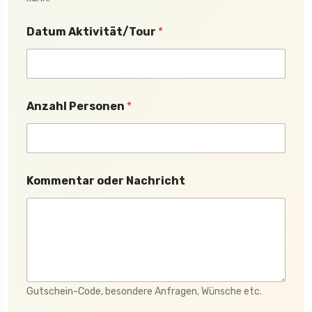
Datum Aktivität/Tour
*
A
Anzahl Personen
*
n
z
a
h
l
N
Kommentar oder Nachricht
a
c
h
r
i
c
h
t
Gutschein-Code, besondere Anfragen, Wünsche etc.
K
o