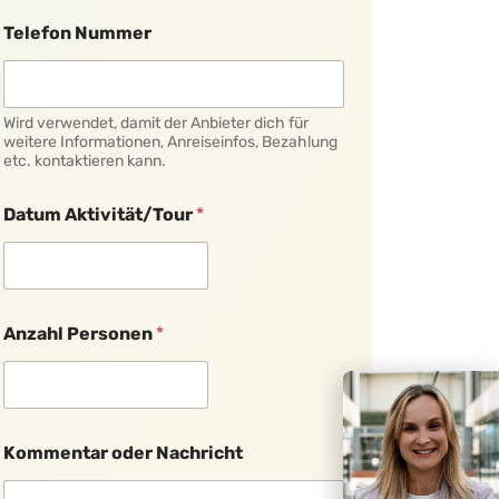
c
h
Telefon Nummer
r
i
c
h
Wird verwendet, damit der Anbieter dich für
t
weitere Informationen, Anreiseinfos, Bezahlung
A
etc. kontaktieren kann.
n
z
Datum Aktivität/Tour
*
a
h
l
Anzahl Personen
*
Kommentar oder Nachricht