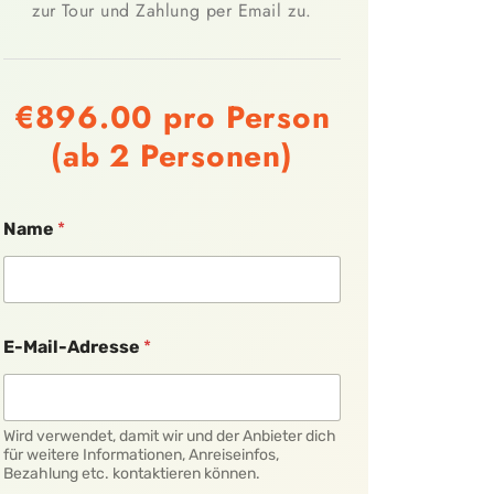
zur Tour und Zahlung per Email zu.
€896.00
pro Person
(ab 2 Personen)
Name
*
N
E-Mail-Adresse
*
u
m
m
e
r
Wird verwendet, damit wir und der Anbieter dich
N
für weitere Informationen, Anreiseinfos,
Bezahlung etc. kontaktieren können.
a