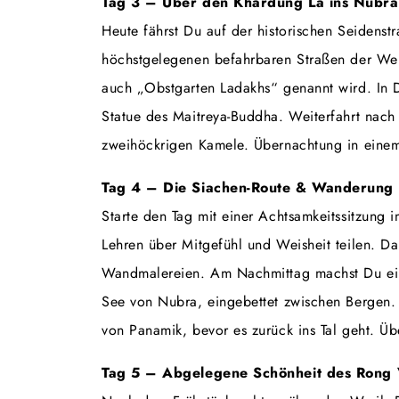
Tag 3 – Über den Khardung La ins Nubra
Heute fährst Du auf der historischen Seidens
höchstgelegenen befahrbaren Straßen der Welt
auch „Obstgarten Ladakhs“ genannt wird. In D
Statue des Maitreya-Buddha. Weiterfahrt nac
zweihöckrigen Kamele. Übernachtung in einem
Tag 4 – Die Siachen-Route & Wanderung 
Starte den Tag mit einer Achtsamkeitssitzung i
Lehren über Mitgefühl und Weisheit teilen. Da
Wandmalereien. Am Nachmittag machst Du ein
See von Nubra, eingebettet zwischen Bergen.
von Panamik, bevor es zurück ins Tal geht. Ü
Tag 5 – Abgelegene Schönheit des Rong 