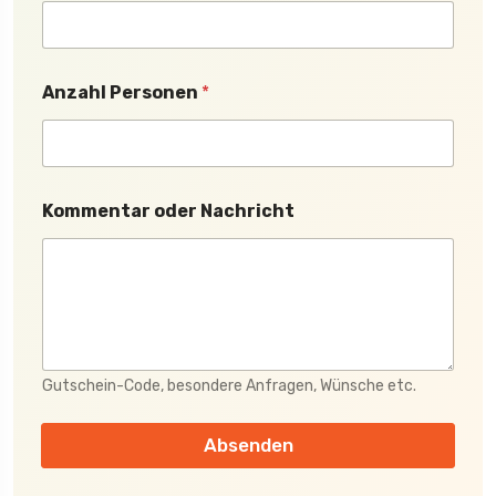
A
Anzahl Personen
*
n
z
a
h
l
N
Kommentar oder Nachricht
a
c
h
r
i
c
h
t
Gutschein-Code, besondere Anfragen, Wünsche etc.
o
d
e
Absenden
r